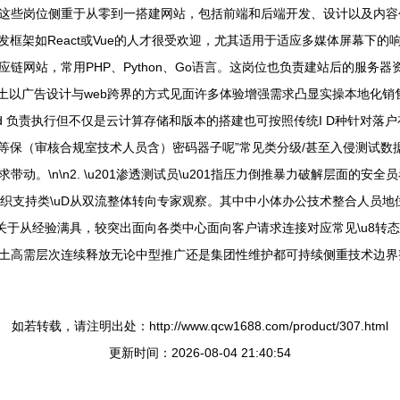
n这些岗位侧重于从零到一搭建网站，包括前端和后端开发、设计以及内容创作：\n
框架如React或Vue的人才很受欢迎，尤其适用于适应多媒体屏幕下的响应式页面
，常用PHP、Python、Go语言。这岗位也负责建站后的服务器资源配置数
汕头本土以广告设计与web跨界的方式见面许多体验增强需求凸显实操本地
01d 负责执行但不仅是云计算存储和版本的搭建也可按照传统I D种针对落户
u201c等保（审核合规室技术人员含）密码器子呢”常见类分级/甚至入侵测
。\n\n2. \u201渗透测试员\u201指压力倒推暴力破解层面的安
型组织支持类\uD从双流整体转向专家观察。其中中小体办公技术整合人员
关于从经验满具，较突出面向各类中心面向客户请求连接对应常见\u8转态
土高需层次连续释放无论中型推广还是集团性维护都可持续侧重技术边界
如若转载，请注明出处：http://www.qcw1688.com/product/307.html
更新时间：2026-08-04 21:40:54