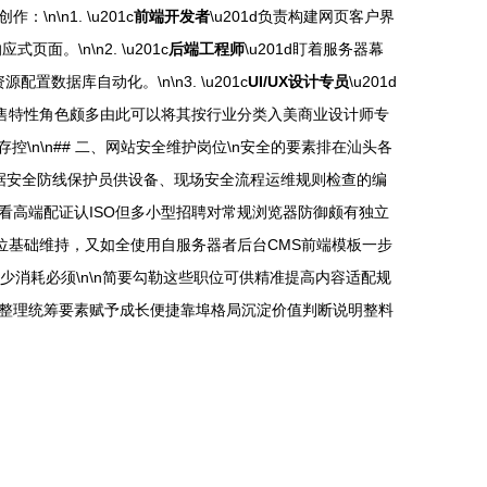
\n1. \u201c
前端开发者
\u201d负责构建网页客户界
。\n\n2. \u201c
后端工程师
\u201d盯着服务器幕
据库自动化。\n\n3. \u201c
UI/UX设计专员
\u201d
化销售特性角色颇多由此可以将其按行业分类入美商业设计师专
存控\n\n## 二、网站安全维护岗位\n安全的要素排在汕头各
试数据安全防线保护员供设备、现场安全流程运维规则检查的编
全员看高端配证认ISO但多小型招聘对常规浏览器防御颇有独立
地位基础维持，又如全使用自服务器者后台CMS前端模板一步
少消耗必须\n\n简要勾勒这些职位可供精准提高内容适配规
整理统筹要素赋予成长便捷靠埠格局沉淀价值判断说明整料