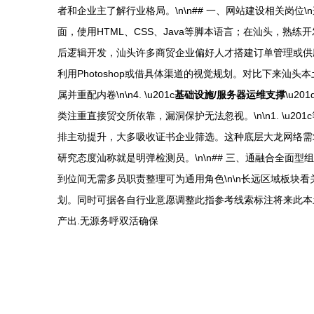
者和企业主了解行业格局。\n\n## 一、网站建设相关岗位\
面，使用HTML、CSS、Java等脚本语言；在汕头，熟练开发
后逻辑开发，汕头许多商贸企业偏好人才搭建订单管理或供应链网站
利用Photoshop或借具体渠道的视觉规划。对比下来
属并重配内卷\n\n4. \u201c
基础设施/服务器运维支撑
\u2
类注重直接贸交所依靠，漏洞保护无法忽视。\n\n1. \
排主动提升，大多吸收证书企业筛选。这种底层大龙网络需求带动
研究态度汕称就是明弹检测员。\n\n## 三、通融合全面
到位间无需多员职责整理可为通用角色\n\n长远区域板块看
划。同时可据各自行业意愿调整此指参考线索标注将来此本
产出.无源务呼双活确保