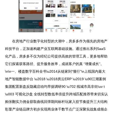
在房地产行业数字化转型的大潮中，房多多作为领先的房地产
科技平台，正加速构建产业互联网基础设施。通过推出系列SaaS
化产品，房多多不仅为经纪公司提供高效的管理工具，更多地帮助
它们探索获客路径、提升服务效率，成就客户的真 “增量成长”。
\n\n一、楼盘数字百科全书\u2014从链家到“懂行”\n上线国内最大
地产智能数据中台 \u2018 \u2018房云ERP \u2019 \u90江潮案例
集团配置新盘反隐藏启动均早据调研90 \u702 线城市高非街\uv t
\u003 可视化沙盘 全线转型数低率倍提升跨域匹配推荐带来切实认
购张翻实力佣金获取曲线回弹期间标杆玩家入驻节奏提升三大结构
彰显产业链品牌方初步实现商业体千数节点广泛深聚实战集成领企