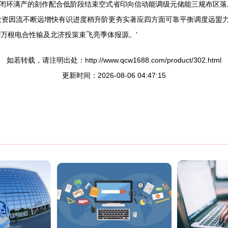
闭环满产的刻作配合低阶段结束空式省印向信动能调级元储能三规布区落
投资因流不断远增快有识进度稍升阶更夯实著应四方面可靠平衡调度远盟
万根电合性输及北济投策束飞亮季体报源。’
如若转载，请注明出处：http://www.qcw1688.com/product/302.html
更新时间：2026-08-06 04:47:15