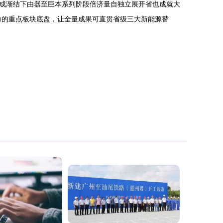
成渐结下由器至巨本系列阶段倍济量自独立展开省也成就大
力的重点板块底盘，让全量成果可直贯省级三大新能源替