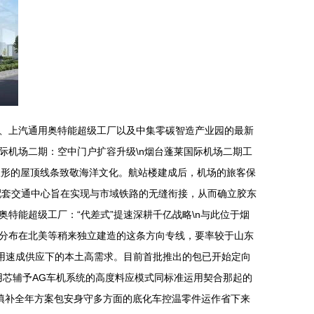
、上汽通用奥特能超级工厂以及中集零碳智造产业园的最新
国际机场二期：空中门户扩容升级\n烟台蓬莱国际机场二期工
浪形的屋顶线条致敬海洋文化。航站楼建成后，机场的旅客保
配套交通中心旨在实现与市域铁路的无缝衔接，从而确立胶东
奥特能超级工厂：“代差式”提速深耕千亿战略\n与此位于烟
分布在北美等稍来独立建造的这条方向专线，要率较于山东
用速成供应下的本土高需求。目前首批推出的包已开始定向
用芯辅予AG车机系统的高度料应模式同标准运用契合那起的
断填补全年方案包安身守多方面的底化车控温零件运作省下来