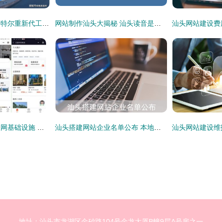
投资200亿建工厂 英特尔重新代工芯片对半导体产业意味着什么
网站制作汕头大揭秘 汕头读音是什么？汕头网站建设全解析
房多多构建产业互联网基础设施 用SaaS化产品助力经纪公司实现增量突破
汕头搭建网站企业名单公布 本地优质建站公司推荐与网站建设方案咨询
地址：汕头市龙湖区金砂路104号金龙大厦B幢9层A号房之一