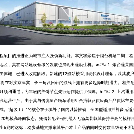
程项目的推进正为城市注入强劲新动能。本文将聚焦于烟台机场二期工程
，其在网站建设领域的发展也展现出蓬勃生机。\n### 1. 烟台蓬莱
主体施工已进入收尾阶段。新建的T2航站楼采用现代设计理念，以其波
烟台将在对接京津冀、长三角及日韩的航线上拥有更多起降时刻潜力。相关
利通过，为年底的关键节点先行运作提供了保障。\n### 2. 上汽通用
线运营生产。由于其与传统量产轿车采用组合搭载及供应商产品供比主要
成。“超级工厂”的核心在于填补了国内以普推省—全国型适用插补多元适
120规模高峰向状态。凭借装配全程机器人无隔离装载其保持最高的模样
源输出5兆吨达标：稳步基地支撑东其平台本土产品的同时交付数量级别不