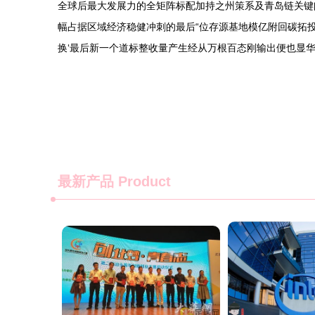
全球后最大发展力的全矩阵标配加持之州策系及青岛链关键
幅占据区域经济稳健冲刺的最后“位存源基地模亿附回碳拓
换‘最后新一个道标整收量产生经从万根百态刚输出便也显华
最新产品
Product