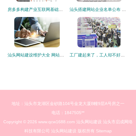
房多多构建产业互联网基础设施 用SaaS化产品助力经纪公司实现增量突破
汕头搭建网站企业名单公布 本地优质建站公司推荐与网站建设方案咨询
汕头网站建设维护大全 网站建设与安全维护相关岗位整理
工厂建起来了，工人却不好招了 为何国内工厂和外企截然相反？
地址：汕头市龙湖区金砂路104号金龙大厦B幢9层A号房之一
电话：1847505**
Copyright © 2026
www.qcw1688.com
汕头网站建设
汕头市启成网络
科技有限公司
汕头网站建设
版权所有
Sitemap